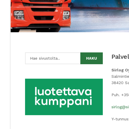
Palve
HAKU
Sirlog O
Salminti
38420 S
Puh. +35
sirlog@si
Y-tunnus