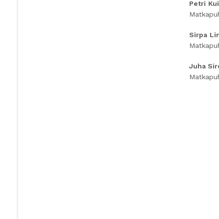
Petri
Ku
Matkapuh
Sirpa
Li
Matkapuh
Juha
Sir
Matkapuh