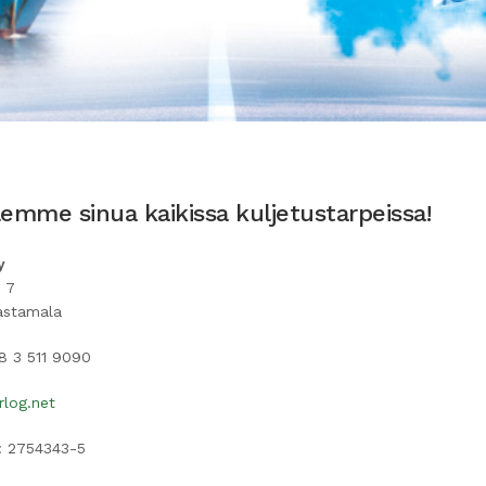
lemme sinua kaikissa kuljetustarpeissa!
y
e 7
astamala
8 3 511 9090
rlog.net
: 2754343-5