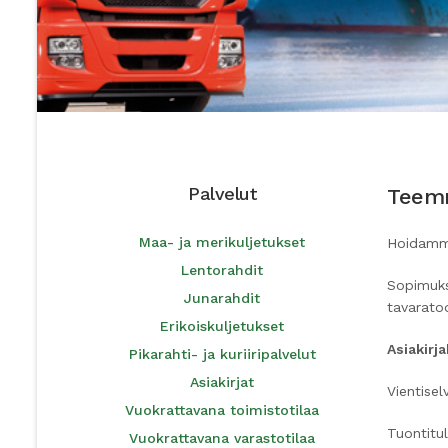
Palvelut
Teemm
Maa- ja merikuljetukset
Hoidamme 
Lentorahdit
Sopimuks
Junarahdit
tavaratod
Erikoiskuljetukset
Asiakir
Pikarahti- ja kuriiripalvelut
Asiakirjat
Vientise
Vuokrattavana toimistotilaa
Tuontitu
Vuokrattavana varastotilaa