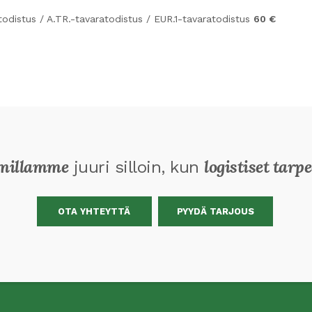
todistus / A.TR.-tavaratodistus / EUR.1-tavaratodistus
60 €
millamme
logistiset tarpe
juuri silloin, kun
OTA YHTEYTTÄ
PYYDÄ TARJOUS