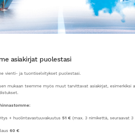
e asiakirjat puolestasi
vienti- ja tuontiselvitykset puolestasi.
en mukaan teemme myös muut tarvittavat asiakirjat, esimerkiksi al
istukset.
jahinnastomme:
lvitys + huolintavastuuvakuutus
51 €
(max. 3 nimikettä, seuraavat 3 
llaus
60 €