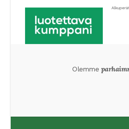
Alkuperä
parhaim
Olemme