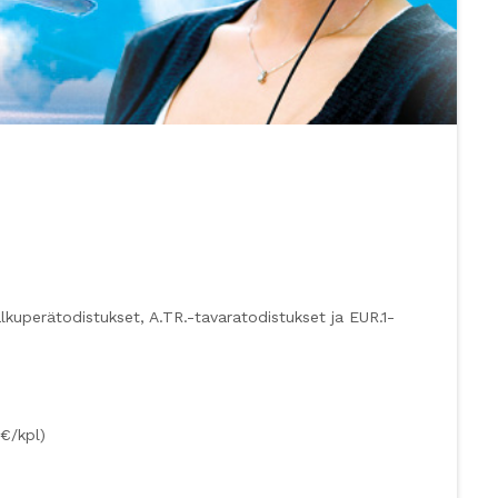
kuperätodistukset, A.TR.-tavaratodistukset ja EUR.1-
€/kpl)